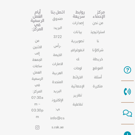
مركز
روابط
اتصل بنا
أيام
الإحصاء
سريعة
العمل
صندوق
الرسمية
من نحن
إصدارات
في
البريد:
المركز:
استراتيجيت
بيانات
3722
من
نا
تصويرية
،رأس
الاثنين
شركاؤنا
انفوغرافي
إلى
الخيمة
خريطة
ك
الجمعة
الامارات
ساعات
الموقع
لوحات
العمل
العربية
أسئلة
الخرائط
الرسمية
المتحدة
في
متكررة
الإحصائية
البريد
المركز:
تقارير
07:30a
الإلكترون
m –
تفاعلية
ي:
03:30p
m
info@cs
s.rak.ae