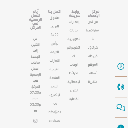
مركز
روابط
اتصل بنا
أيام
الإحصاء
سريعة
العمل
صندوق
الرسمية
من نحن
إصدارات
في
البريد:
المركز:
استراتيجيت
بيانات
3722
من
نا
تصويرية
،رأس
الاثنين
شركاؤنا
انفوغرافي
إلى
الخيمة
خريطة
ك
الجمعة
الامارات
ساعات
الموقع
لوحات
العمل
العربية
أسئلة
الخرائط
الرسمية
المتحدة
في
متكررة
الإحصائية
البريد
المركز:
تقارير
07:30a
الإلكترون
m –
تفاعلية
ي:
03:30p
m
info@cs
s.rak.ae