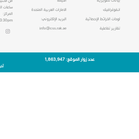
بيانات تصويرية
الخيمة
من الاثني
ساعات ال
انفوغرافيك
الامارات العربية المتحدة
المركز:
لوحات الخرائط الإحصائية
البريد الإلكتروني:
03:30pm
تقارير تفاعلية
info@css.rak.ae
عدد زوار الموقع: 1٬863٬947
آخر