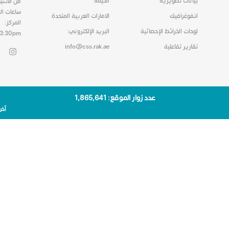
بيانات تصويرية
الخيمة
من الاثني
ساعات ال
انفوغرافيك
الامارات العربية المتحدة
المركز:
لوحات الخرائط الإحصائية
البريد الإلكتروني:
03:30pm
تقارير تفاعلية
info@css.rak.ae
عدد زوار الموقع: 1٬865٬641
آخر