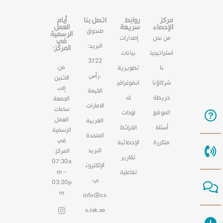
مركز
روابط
اتصل بنا
أيام
الإحصاء
سريعة
العمل
صندوق
الرسمية
من نحن
إصدارات
في
البريد:
المركز:
استراتيجيت
بيانات
3722
من
نا
تصويرية
،رأس
الاثنين
شركاؤنا
انفوغرافي
إلى
الخيمة
خريطة
ك
الجمعة
الامارات
ساعات
الموقع
لوحات
العمل
العربية
أسئلة
الخرائط
الرسمية
المتحدة
في
متكررة
الإحصائية
البريد
المركز:
تقارير
07:30a
الإلكترون
m –
تفاعلية
ي:
03:30p
m
info@cs
s.rak.ae