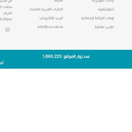
بيانات تصويرية
الخيمة
من الاثني
ساعات ال
انفوغرافيك
الامارات العربية المتحدة
المركز:
لوحات الخرائط الإحصائية
البريد الإلكتروني:
03:30pm
تقارير تفاعلية
info@css.rak.ae
عدد زوار الموقع: 1٬863٬223
آخر