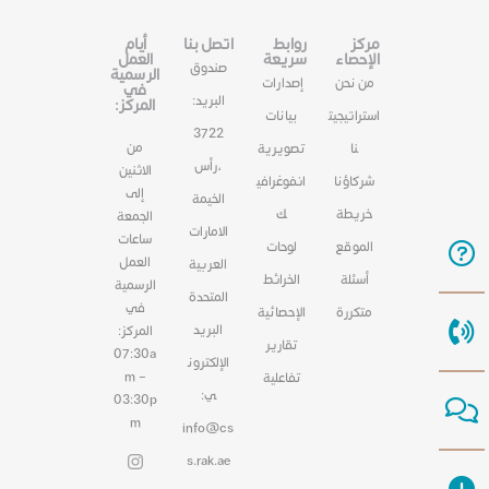
مركز
روابط
اتصل بنا
أيام
الإحصاء
سريعة
العمل
صندوق
الرسمية
من نحن
إصدارات
في
البريد:
المركز:
استراتيجيت
بيانات
3722
من
نا
تصويرية
،رأس
الاثنين
شركاؤنا
انفوغرافي
إلى
الخيمة
خريطة
ك
الجمعة
الامارات
ساعات
الموقع
لوحات
العمل
العربية
أسئلة
الخرائط
الرسمية
المتحدة
في
متكررة
الإحصائية
البريد
المركز:
تقارير
07:30a
الإلكترون
m –
تفاعلية
ي:
03:30p
m
info@cs
s.rak.ae