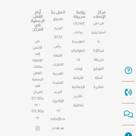
مركز
روابط
اتصل بنا
أيام
الإحصاء
سريعة
العمل
صندوق
الرسمية
من نحن
إصدارات
في
البريد:
المركز:
استراتيجيت
بيانات
3722
من
نا
تصويرية
،رأس
الاثنين
شركاؤنا
انفوغرافي
إلى
الخيمة
خريطة
ك
الجمعة
الامارات
ساعات
الموقع
لوحات
العمل
العربية
أسئلة
الخرائط
الرسمية
المتحدة
في
متكررة
الإحصائية
البريد
المركز:
تقارير
07:30a
الإلكترون
m –
تفاعلية
ي:
03:30p
m
info@cs
s.rak.ae