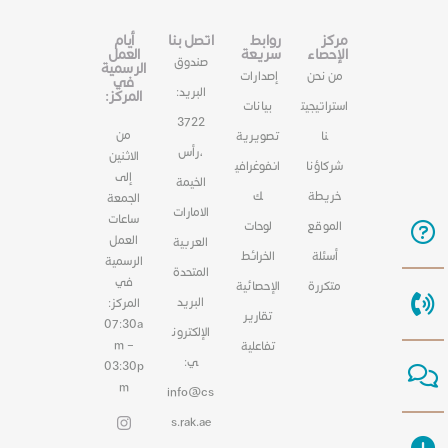
مركز
روابط
اتصل بنا
أيام
الإحصاء
سريعة
العمل
صندوق
الرسمية
من نحن
إصدارات
في
البريد:
المركز:
استراتيجيت
بيانات
3722
من
نا
تصويرية
،رأس
الاثنين
شركاؤنا
انفوغرافي
إلى
الخيمة
خريطة
ك
الجمعة
الامارات
ساعات
الموقع
لوحات
العمل
العربية
أسئلة
الخرائط
الرسمية
المتحدة
في
متكررة
الإحصائية
البريد
المركز:
تقارير
07:30a
الإلكترون
m –
تفاعلية
ي:
03:30p
m
info@cs
s.rak.ae