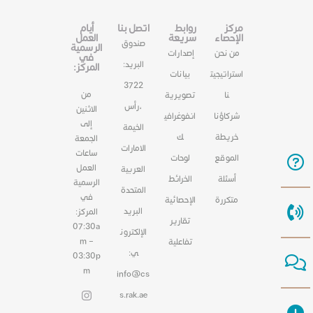
مركز
روابط
اتصل بنا
أيام
الإحصاء
سريعة
العمل
صندوق
الرسمية
من نحن
إصدارات
في
البريد:
المركز:
استراتيجيت
بيانات
3722
من
نا
تصويرية
،رأس
الاثنين
شركاؤنا
انفوغرافي
إلى
الخيمة
خريطة
ك
الجمعة
الامارات
ساعات
الموقع
لوحات
العمل
العربية
أسئلة
الخرائط
الرسمية
المتحدة
في
متكررة
الإحصائية
البريد
المركز:
تقارير
07:30a
الإلكترون
m –
تفاعلية
ي:
03:30p
m
info@cs
s.rak.ae