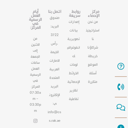
مركز
روابط
اتصل بنا
أيام
الإحصاء
سريعة
العمل
صندوق
الرسمية
من نحن
إصدارات
في
البريد:
المركز:
استراتيجيت
بيانات
3722
من
نا
تصويرية
،رأس
الاثنين
شركاؤنا
انفوغرافي
إلى
الخيمة
خريطة
ك
الجمعة
الامارات
ساعات
الموقع
لوحات
العمل
العربية
أسئلة
الخرائط
الرسمية
المتحدة
في
متكررة
الإحصائية
البريد
المركز:
تقارير
07:30a
الإلكترون
m –
تفاعلية
ي:
03:30p
m
info@cs
s.rak.ae