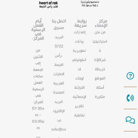
مركز
روابط
اتصل بنا
أيام
الإحصاء
سريعة
العمل
صندوق
الرسمية
من نحن
إصدارات
في
البريد:
المركز:
استراتيجيت
بيانات
3722
من
نا
تصويرية
،رأس
الاثنين
شركاؤنا
انفوغرافي
إلى
الخيمة
خريطة
ك
الجمعة
الامارات
ساعات
الموقع
لوحات
العمل
العربية
أسئلة
الخرائط
الرسمية
المتحدة
في
متكررة
الإحصائية
البريد
المركز:
تقارير
07:30a
الإلكترون
m –
تفاعلية
ي:
03:30p
m
info@cs