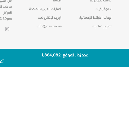
بيانات تصويرية
الخيمة
من الاثني
ساعات ال
انفوغرافيك
الامارات العربية المتحدة
المركز:
لوحات الخرائط الإحصائية
البريد الإلكتروني:
03:30pm
تقارير تفاعلية
info@css.rak.ae
عدد زوار الموقع: 1٬864٬082
آخر