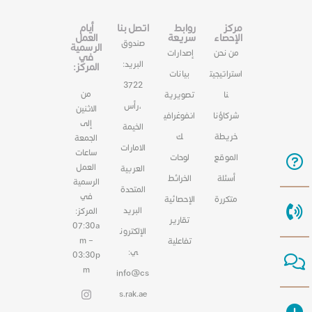
مركز
روابط
اتصل بنا
أيام
الإحصاء
سريعة
العمل
صندوق
الرسمية
من نحن
إصدارات
في
البريد:
المركز:
استراتيجيت
بيانات
3722
من
نا
تصويرية
،رأس
الاثنين
شركاؤنا
انفوغرافي
إلى
الخيمة
خريطة
ك
الجمعة
الامارات
ساعات
الموقع
لوحات
العمل
العربية
أسئلة
الخرائط
الرسمية
المتحدة
في
متكررة
الإحصائية
البريد
المركز:
تقارير
07:30a
الإلكترون
m –
تفاعلية
ي:
03:30p
m
info@cs
s.rak.ae