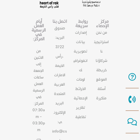
مركز
روابط
اتصل بنا
أيام
الإحصاء
سريعة
العمل
صندوق
الرسمية
من نحن
إصدارات
في
البريد:
المركز:
استراتيجيت
بيانات
3722
من
نا
تصويرية
،رأس
الاثنين
شركاؤنا
انفوغرافي
إلى
الخيمة
خريطة
ك
الجمعة
الامارات
ساعات
الموقع
لوحات
العمل
العربية
أسئلة
الخرائط
الرسمية
المتحدة
في
متكررة
الإحصائية
البريد
المركز:
تقارير
07:30a
الإلكترون
m –
تفاعلية
ي:
03:30p
m
info@cs