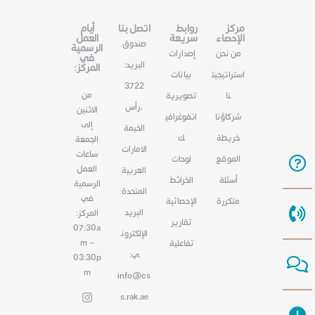
مركز
روابط
اتصل بنا
أيام
الإحصاء
سريعة
العمل
صندوق
الرسمية
من نحن
إصدارات
في
البريد:
المركز:
استراتيجيت
بيانات
3722
من
نا
تصويرية
،رأس
الاثنين
شركاؤنا
انفوغرافي
إلى
الخيمة
خريطة
ك
الجمعة
الامارات
ساعات
الموقع
لوحات
العمل
العربية
أسئلة
الخرائط
الرسمية
المتحدة
في
متكررة
الإحصائية
البريد
المركز:
تقارير
07:30a
الإلكترون
m –
تفاعلية
ي:
03:30p
m
info@cs
s.rak.ae