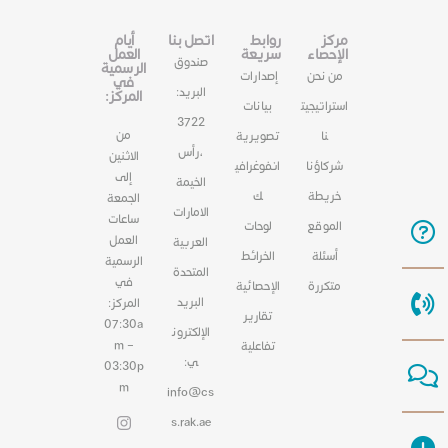
مركز
روابط
اتصل بنا
أيام
الإحصاء
سريعة
العمل
صندوق
الرسمية
من نحن
إصدارات
في
البريد:
المركز:
استراتيجيت
بيانات
3722
من
نا
تصويرية
،رأس
الاثنين
شركاؤنا
انفوغرافي
إلى
الخيمة
خريطة
ك
الجمعة
الامارات
ساعات
الموقع
لوحات
العمل
العربية
أسئلة
الخرائط
الرسمية
المتحدة
في
متكررة
الإحصائية
البريد
المركز:
تقارير
07:30a
الإلكترون
m –
تفاعلية
ي:
03:30p
m
info@cs
s.rak.ae