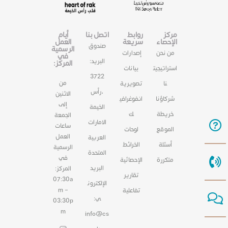
مركز
روابط
اتصل بنا
أيام
الإحصاء
سريعة
العمل
صندوق
الرسمية
من نحن
إصدارات
في
البريد:
المركز:
استراتيجيت
بيانات
3722
من
نا
تصويرية
،رأس
الاثنين
شركاؤنا
انفوغرافي
إلى
الخيمة
خريطة
ك
الجمعة
الامارات
ساعات
الموقع
لوحات
العمل
العربية
أسئلة
الخرائط
الرسمية
المتحدة
في
متكررة
الإحصائية
البريد
المركز:
تقارير
07:30a
الإلكترون
m –
تفاعلية
ي:
03:30p
m
info@cs