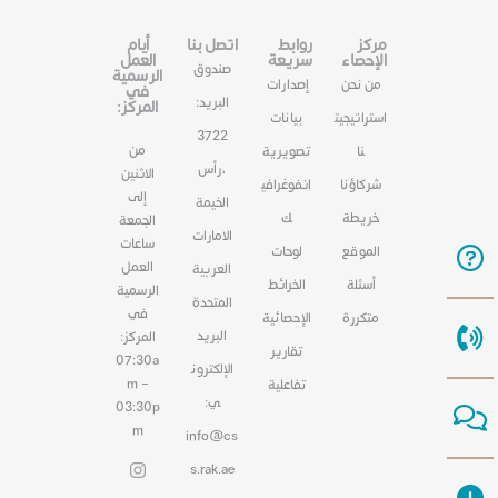
مركز
روابط
اتصل بنا
أيام
الإحصاء
سريعة
العمل
صندوق
الرسمية
من نحن
إصدارات
في
البريد:
المركز:
استراتيجيت
بيانات
3722
من
نا
تصويرية
،رأس
الاثنين
شركاؤنا
انفوغرافي
إلى
الخيمة
خريطة
ك
الجمعة
الامارات
ساعات
الموقع
لوحات
العمل
العربية
أسئلة
الخرائط
الرسمية
المتحدة
في
متكررة
الإحصائية
البريد
المركز:
تقارير
07:30a
الإلكترون
m –
تفاعلية
ي:
03:30p
m
info@cs
s.rak.ae