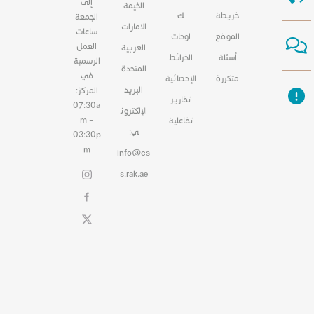
إلى
الخيمة
خريطة
ك
الجمعة
الامارات
ساعات
الموقع
لوحات
العمل
العربية
أسئلة
الخرائط
الرسمية
المتحدة
في
متكررة
الإحصائية
البريد
المركز:
تقارير
07:30a
الإلكترون
m –
تفاعلية
ي:
03:30p
m
info@cs
s.rak.ae