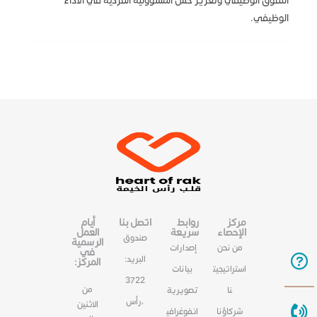
التفوق الوظيفي وتعزيز حس المسؤولية الفردية في الأداء
الوظيفي.
مركز
روابط
اتصل بنا
أيام
الإحصاء
سريعة
العمل
صندوق
الرسمية
من نحن
إصدارات
في
البريد:
المركز:
استراتيجيت
بيانات
3722
من
نا
تصويرية
،رأس
الاثنين
شركاؤنا
انفوغرافي