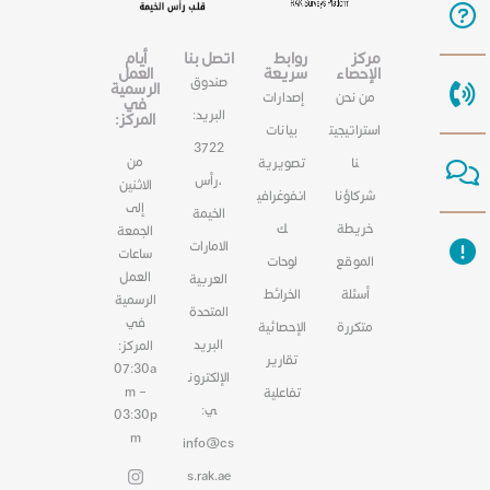
مركز
روابط
اتصل بنا
أيام
الإحصاء
سريعة
العمل
صندوق
الرسمية
من نحن
إصدارات
في
البريد:
المركز:
استراتيجيت
بيانات
3722
من
نا
تصويرية
،رأس
الاثنين
شركاؤنا
انفوغرافي
إلى
الخيمة
خريطة
ك
الجمعة
الامارات
ساعات
الموقع
لوحات
العمل
العربية
أسئلة
الخرائط
الرسمية
المتحدة
في
متكررة
الإحصائية
البريد
المركز:
تقارير
07:30a
الإلكترون
m –
تفاعلية
ي:
03:30p
m
info@cs
s.rak.ae