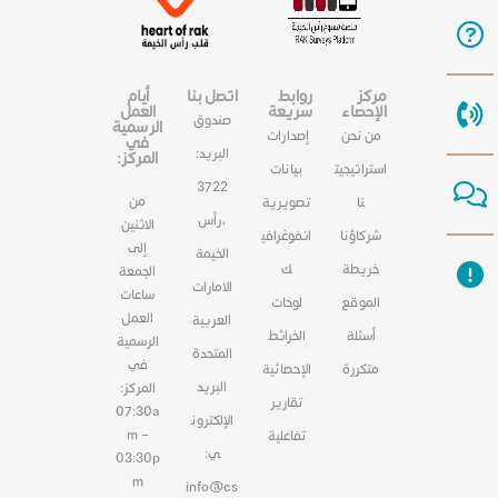
مركز
روابط
اتصل بنا
أيام
الإحصاء
سريعة
العمل
صندوق
الرسمية
من نحن
إصدارات
في
البريد:
المركز:
استراتيجيت
بيانات
3722
من
نا
تصويرية
،رأس
الاثنين
شركاؤنا
انفوغرافي
إلى
الخيمة
خريطة
ك
الجمعة
الامارات
ساعات
الموقع
لوحات
العمل
العربية
أسئلة
الخرائط
الرسمية
المتحدة
في
متكررة
الإحصائية
البريد
المركز:
تقارير
07:30a
الإلكترون
m –
تفاعلية
ي:
03:30p
m
info@cs