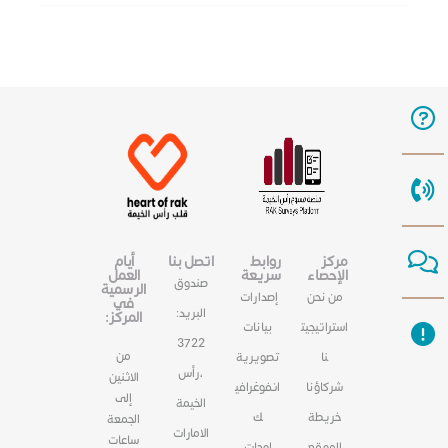
مركز
روابط
اتصل بنا
أيام
الإحصاء
سريعة
العمل
صندوق
الرسمية
من نحن
إصدارات
في
البريد:
المركز:
استراتيجيت
بيانات
3722
من
نا
تصويرية
،رأس
الاثنين
شركاؤنا
انفوغرافي
إلى
الخيمة
خريطة
ك
الجمعة
الامارات
ساعات
الموقع
لوحات