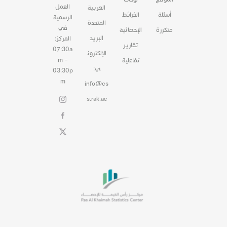
العمل
العربية
أسئلة
الخرائط
الرسمية
المتحدة
في
متكررة
الإحصائية
البريد
المركز:
تقارير
07:30a
الإلكترون
m –
تفاعلية
ي:
03:30p
m
info@cs
s.rak.ae