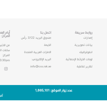
روابط سريعة
اتصل بنا
أيام ال
المركز:
إصدارات
صندوق البريد: 3722 ،رأس
بيانات تصويرية
الخيمة
من الاثني
ساعات ال
انفوغرافيك
الامارات العربية المتحدة
المركز:
لوحات الخرائط الإحصائية
البريد الإلكتروني:
03:30pm
تقارير تفاعلية
info@css.rak.ae
عدد زوار الموقع: 1٬865٬101
آخر