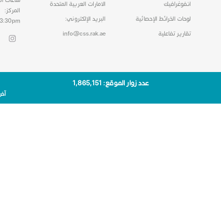
انفوغرافيك
الامارات العربية المتحدة
المركز:
لوحات الخرائط الإحصائية
البريد الإلكتروني:
03:30pm
تقارير تفاعلية
info@css.rak.ae
عدد زوار الموقع: 1٬865٬151
آخر