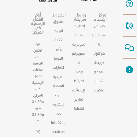
مركز
روابط
اتصل بنا
أيام
الإحصاء
سريعة
العمل
صندوق
الرسمية
من نحن
إصدارات
في
البريد:
المركز:
استراتيجيت
بيانات
3722
من
نا
تصويرية
،رأس
الاثنين
شركاؤنا
انفوغرافي
إلى
الخيمة
خريطة
ك
الجمعة
الامارات
ساعات
الموقع
لوحات
العمل
العربية
أسئلة
الخرائط
الرسمية
المتحدة
في
متكررة
الإحصائية
البريد
المركز:
تقارير
07:30a
الإلكترون
m –
تفاعلية
ي:
03:30p
m
info@cs
s.rak.ae