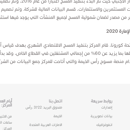
وقد اهتم المركز ومنذ تأسيسه بت
ت المستثمرين والاستثمارات، قسم البيانات المالية للشركة. وتم تصميم
ثر من مصدر لضمان شمولية المسح لجميع المنشآت التي يوجد فيها استثم
ة 2020
ئحة كورونا، قام المركز بتنفيذ المسح الاقتصادي الشهري بهدف قياس أث
بيانات عن أول أربع شهور من عام 2020 باستخدام منصة مسوح رأس الخيمة والتي أتاحت للمركز جم
روابط سريعة
اتصل بنا
أيام ال
المركز:
إصدارات
صندوق البريد: 3722 ،رأس
بيانات تصويرية
الخيمة
من الاثني
ساعات ال
انفوغرافيك
الامارات العربية المتحدة
المركز: