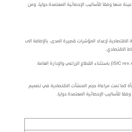
ملا فأكثر، أما بقية المنشآت فقد تم اختيار عينة منها وفقا للأساليب الإحصائية المعتمدة دوليا، ومن
الاقتصادية لإعداد المؤشرات قصيرة المدى، بالإضافة الى
ط الاقتصادي.
تستهدف المسوح الربعية للقطاعات الانتاجية المنشآت العاملة في الأنشطة الاقتصادية المختلفة وفقاً للتصنيف الصناعي الدولي (ISIC rev.4) باستثناء القطاع الزراعي والإدارة العامة
 تم تصميم عينة المسح لعام 2021 لتغطي جميع الأنشطة الاقتصادية في الإمارة وقد بلغ حجم العينة 2400 منشأة كما تمت مراعاة حجم المنشآت الاقتصادية في تصميم