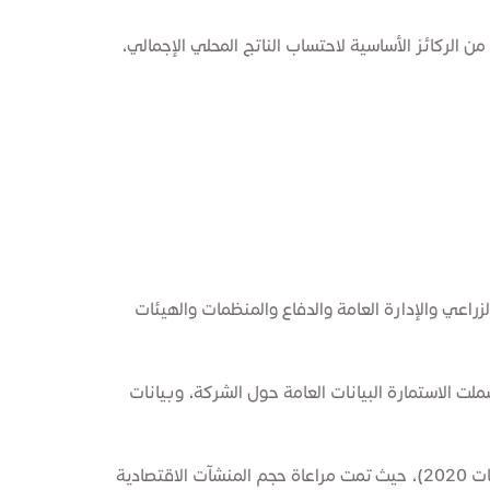
لركائز الأساسية لاحتساب الناتج المحلي الإجمالي،
تصادية المختلفة وفقاً للتصنيف الصناعي الدولي (ISIC rev.4) باستثناء القطاع الزراعي والإدارة العامة والدفاع والمنظمات والهيئات
الاستمارة لتحقق أهداف المسح، وقد شملت الاستمارة البيانات العامة حول الشركة، وبيانات
تجمع البيانات من عينة من المنشآت العاملة في الأنشطة الاقتصادية المختلفة، وبلغ حجم العينة 2400 منشأة في عام 2021 (بيانات 2020)، حيث تمت مراعاة حجم المنشآت الاقتصادية