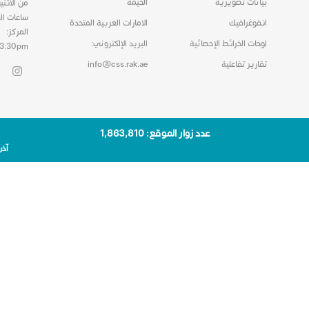
بيانات تصويرية
الخيمة
من الاثني
ساعات ال
انفوغرافيك
الامارات العربية المتحدة
المركز:
لوحات الخرائط الإحصائية
البريد الإلكتروني:
03:30pm
تقارير تفاعلية
info@css.rak.ae
عدد زوار الموقع: 1٬863٬810
آخر