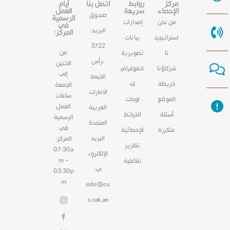
مركز
روابط
اتصل بنا
أيام
الإحصاء
سريعة
العمل
صندوق
الرسمية
من نحن
إصدارات
في
البريد:
المركز:
استراتيجيت
بيانات
3722
من
نا
تصويرية
،رأس
الاثنين
شركاؤنا
انفوغرافي
إلى
الخيمة
خريطة
ك
الجمعة
الامارات
ساعات
الموقع
لوحات
العمل
العربية
أسئلة
الخرائط
الرسمية
المتحدة
في
متكررة
الإحصائية
البريد
المركز:
تقارير
07:30a
الإلكترون
m –
تفاعلية
ي:
03:30p
m
info@cs
s.rak.ae