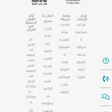
مركز
روابط
اتصل بنا
أيام
الإحصاء
سريعة
العمل
صندوق
الرسمية
من نحن
إصدارات
في
البريد:
المركز:
استراتيجيت
بيانات
3722
من
نا
تصويرية
،رأس
الاثنين
شركاؤنا
انفوغرافي
إلى
الخيمة
خريطة
ك
الجمعة
الامارات
ساعات
الموقع
لوحات
العمل
العربية
أسئلة
الخرائط
الرسمية
المتحدة
في
متكررة
الإحصائية
البريد
المركز:
تقارير
07:30a
الإلكترون
m –
تفاعلية
ي:
03:30p
m
info@cs
s.rak.ae