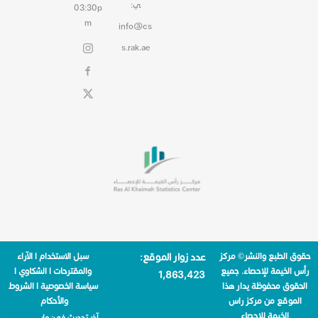
ي:
03:30p
m
info@cs
s.rak.ae
حقوق الطبع والنشر© مركز
عدد زوار الموقع:
سبل الاستخدام
|
الآراء
رأس الخيمة للإحصاء. جميع
والمقترحات
|
الشكاوي
|
1٬863٬423
الحقوق محفوظة يدار هذا
سياسة الخصوصية
|
الشروط
الموقع من مركز راس
والأحكام
الخيمة للإحصاء
آخر تحديث في:
مايو 12,