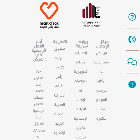
مركز
روابط
اتصل بنا
أيام
الإحصاء
سريعة
العمل
صندوق
الرسمية
من نحن
إصدارات
في
البريد:
المركز:
استراتيجيت
بيانات
3722
من
نا
تصويرية
،رأس
الاثنين
شركاؤنا
انفوغرافي
إلى
الخيمة
خريطة
ك
الجمعة
الامارات
ساعات
الموقع
لوحات
العمل
العربية
أسئلة
الخرائط
الرسمية
المتحدة
في
متكررة
الإحصائية
البريد
المركز:
تقارير
07:30a
الإلكترون
m –
تفاعلية