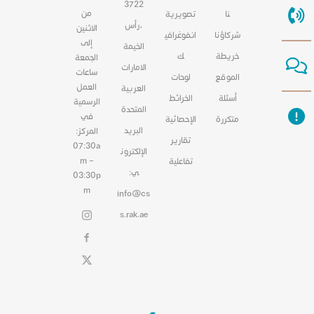
3722
من
نا
تصويرية
،رأس
الاثنين
شركاؤنا
انفوغرافي
إلى
الخيمة
خريطة
ك
الجمعة
الامارات
ساعات
الموقع
لوحات
العمل
العربية
أسئلة
الخرائط
الرسمية
المتحدة
في
متكررة
الإحصائية
البريد
المركز:
تقارير
07:30a
الإلكترون
m –
تفاعلية
ي:
03:30p
m
info@cs
s.rak.ae