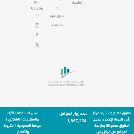
m –
تفاعلية
ي:
03:30p
m
info@cs
s.rak.ae
حقوق الطبع والنشر© مركز
عدد زوار الموقع:
سبل الاستخدام
|
الآراء
رأس الخيمة للإحصاء. جميع
والمقترحات
|
الشكاوي
|
1٬867٬254
الحقوق محفوظة يدار هذا
سياسة الخصوصية
|
الشروط
الموقع من مركز راس
والأحكام