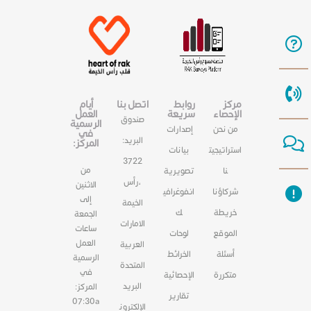
مركز
روابط
اتصل بنا
أيام
الإحصاء
سريعة
العمل
صندوق
الرسمية
من نحن
إصدارات
في
البريد:
المركز:
استراتيجيت
بيانات
3722
من
نا
تصويرية
،رأس
الاثنين
شركاؤنا
انفوغرافي
إلى
الخيمة
خريطة
ك
الجمعة
الامارات
ساعات
الموقع
لوحات
العمل
العربية
أسئلة
الخرائط
الرسمية
المتحدة
في
متكررة
الإحصائية
البريد
المركز:
تقارير
07:30a
الإلكترون