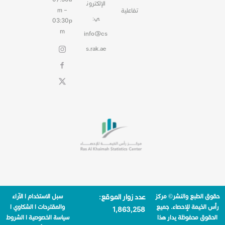
الإلكترون
m –
تفاعلية
ي:
03:30p
m
info@cs
s.rak.ae
حقوق الطبع والنشر© مركز
عدد زوار الموقع:
سبل الاستخدام
|
الآراء
رأس الخيمة للإحصاء. جميع
والمقترحات
|
الشكاوي
|
1٬863٬258
الحقوق محفوظة يدار هذا
سياسة الخصوصية
|
الشروط