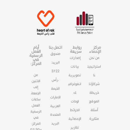
مركز
روابط
اتصل بنا
أيام
الإحصاء
سريعة
العمل
صندوق
الرسمية
من نحن
إصدارات
في
البريد:
المركز:
استراتيجيت
بيانات
3722
من
نا
تصويرية
،رأس
الاثنين
شركاؤنا
انفوغرافي
إلى
الخيمة
خريطة
ك
الجمعة
الامارات
ساعات
الموقع
لوحات
العمل
العربية
أسئلة
الخرائط
الرسمية
المتحدة
في
متكررة
الإحصائية
البريد
المركز:
تقارير
07:30a