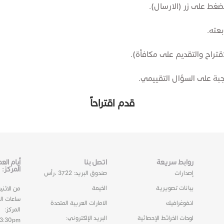
لضغط على زر (الارسال).
بعته.
تراح والتقديم على مكافأة).
إجبة على السؤال التقييمي.
قدم​ اقت​​راحاً
روابط سريعة
اتصل بنا
أيام ال
المركز:
إصدارات
صندوق البريد: 3722 ،رأس
بيانات تصويرية
الخيمة
من الاثني
ساعات ال
انفوغرافيك
الامارات العربية المتحدة
المركز:
لوحات الخرائط الإحصائية
البريد الإلكتروني:
03:30pm