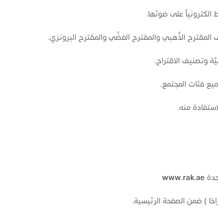
الكترونياً على ضوئها.
 المقترح الذَّهبي والمقترح الفضِّي والمقترح البرونزي.
َة وتصنيف الاقتراح.
ميع فئات المجتمع.
استفادة منه.
حدة
www.​rak.ae
َا ) ضمن الصفحة الرئيسية.