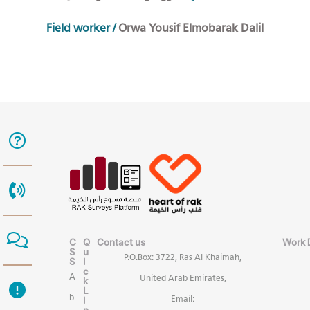
Field worker
/
Orwa Yousif Elmobarak Dalil
C
Q
Contact us
Work 
S
u
P.O.Box: 3722, Ras Al Khaimah,
S
i
c
A
United Arab Emirates,
k
L
b
i
Email: