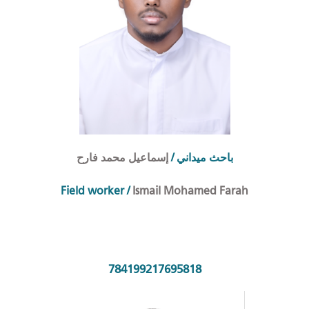
إسماعيل محمد فارح
/
احث ميداني
ب
Field worker
/
Ismail Mohamed Farah
784199217695818