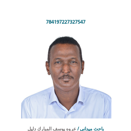
784197227327547
عروه يوسف المبارك دليل
/
احث ميداني
ب