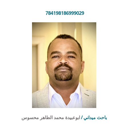
784198186999029
ابوعبيدة محمد الطاهر محسوس
/
احث ميداني
ب