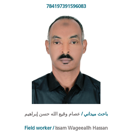
784197391596083
عصام وقيع الله حسن إبراهيم
/
احث ميداني
ب
Field worker
/
Issam Wageeallh Hassan