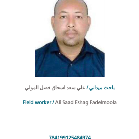
علي سعد اسحاق فضل المولي
/
احث ميداني
ب
Field worker
/
Ali Saad Eshag Fadelmoola
784199125484974