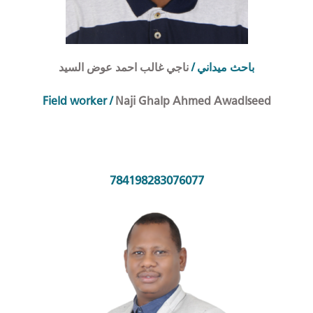
ناجي غالب احمد عوض السيد
/
احث ميداني
ب
Field worker
/
Naji Ghalp Ahmed Awadlseed
784198283076077