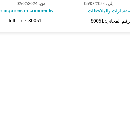
02/02/2024
من:
05/02/2024
إلى:
r inquiries or comments:
ستفسارات والملاحظات
Toll-Free: 80051
رقم المجاني: 80051