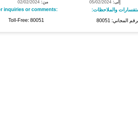
02/02/2024
من:
05/02/2024
إلى:
r inquiries or comments:
ستفسارات والملاحظات
Toll-Free: 80051
رقم المجاني: 80051