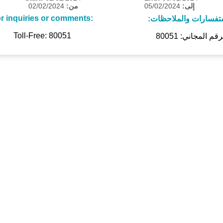
02/02/2024
من:
05/02/2024
إلى:
r inquiries or comments:
ستفسارات والملاحظات
Toll-Free: 80051
رقم المجاني: 80051