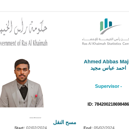
Ahmed Abbas Maj
احمد عباس مجيد
Supervisor -
ID: 78420021869848
مسح النقل
Start:
02/02/2024
End:
05/02/2024