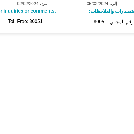
02/02/2024
من:
05/02/2024
إلى:
r inquiries or comments:
ستفسارات والملاحظات
Toll-Free: 80051
رقم المجاني: 80051