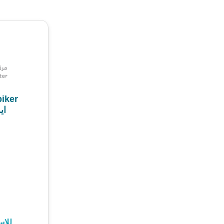
iker
اي
للا: