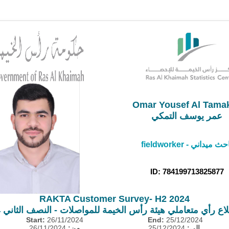
Omar Yousef Al Tama
عمر يوسف التمكي
fieldwor - باحث ميداني
ID: 784199713825877
RAKTA Customer Survey- H2 2024
ع رأي متعاملي هيئة رأس الخيمة للمواصلات - النصف الثاني 2024
Start:
26/11/2024
End:
25/12/2024
إلى:
25/12/2024
من:
26/11/2024