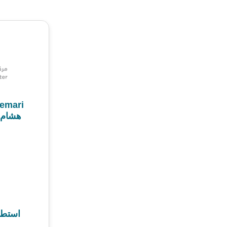
emari
هشام 
استطلا