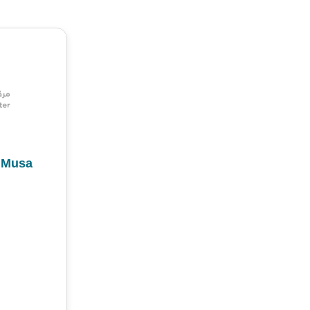
 Musa
م