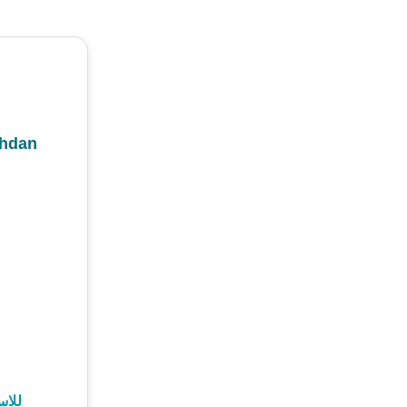
hdan
للا: